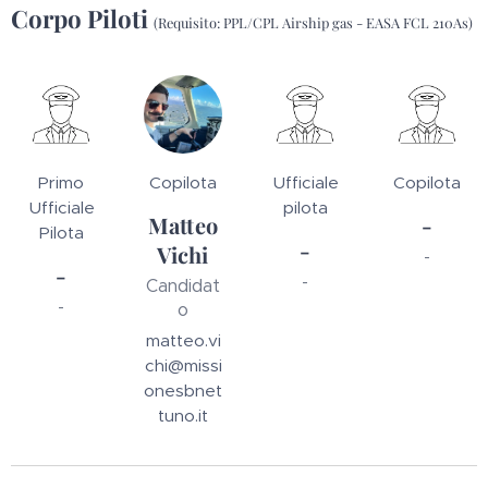
Corpo Piloti
(Requisito: PPL/CPL Airship gas - EASA FCL 210As)
Primo
Copilota
Ufficiale
Copilota
Ufficiale
pilota
Matteo
-
Pilota
-
Vichi
-
-
-
Candidat
-
o
matteo.vi
chi@missi
onesbnet
tuno.it