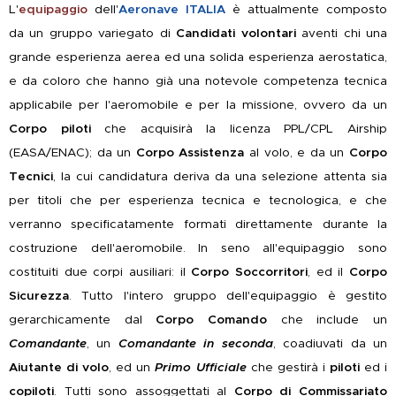
L'
equipaggio
dell'
Aeronave ITALIA
è attualmente composto
da un gruppo variegato di
C
andidati
volontari
aventi chi una
grande esperienza aerea ed
una solida esperienza aerostatica,
e da coloro che hanno già una notevole competenza tecnica
applicabile per l'aeromobile e per la missione, ovvero da un
Corpo piloti
che acquisirà la licenza PPL/CPL
Airship
(EASA/ENAC);
da un
Corpo Assistenza
al volo, e da un
Corpo
Tecnici
, la cui candidatura deriva da una selezione attenta sia
per titoli che per esperienza tecnica e tecnologica, e che
verranno specificatamente formati direttamente durante la
costruzione dell'aeromobile. In seno all'equipaggio sono
costituiti due corpi ausiliari: il
Corpo Soccorritori
, ed il
Corpo
Sicurezza
. Tutto l'intero gruppo dell'equipaggio è gestito
gerarchicamente dal
Corpo Comando
che include un
Comandante
, un
Comandante in seconda
, coadiuvati da un
Aiutante di volo
, ed un
Primo Ufficiale
che gestirà i
piloti
ed i
copiloti
. Tutti sono assoggettati al
Corpo di Commissariato