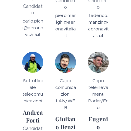
Candidat
Candidat
Candidat
o
o
o
piero.mer
federico.
carlo.pich
ighi@aer
manzin@
i@aerona
onavitalia
aeronavit
vitalia.it
.it
alia.it
Sottuffici
Capo
Capo
ale
comunica
telerileva
telecomu
zioni
menti
nicazioni
LAN/WE
Radar/Ec
B
o
Andrea
Giulian
Eugeni
Forti
o Benzi
o
Candidat