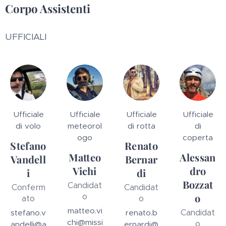
Corpo Assistenti
UFFICIALI
Ufficiale
Ufficiale
Ufficiale
Ufficiale
di volo
meteorol
di rotta
di
ogo
coperta
Stefano
Renato
Matteo
Alessan
Vandell
Bernar
Vichi
dro
i
di
Bozzat
Candidat
Conferm
Candidat
o
o
ato
o
matteo.vi
Candidat
stefano.v
renato.b
chi@missi
o
andelli@a
ernardi@