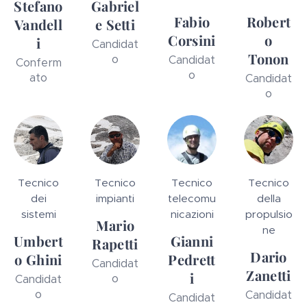
Stefano
Gabriel
Fabio
Robert
Vandell
e Setti
Corsini
o
i
Candidat
Tonon
o
Candidat
Conferm
o
ato
Candidat
o
Tecnico
Tecnico
Tecnico
Tecnico
dei
impianti
telecomu
della
sistemi
nicazioni
propulsio
Mario
ne
Umbert
Gianni
Rapetti
Dario
o Ghini
Pedrett
Candidat
Zanetti
i
o
Candidat
o
Candidat
Candidat