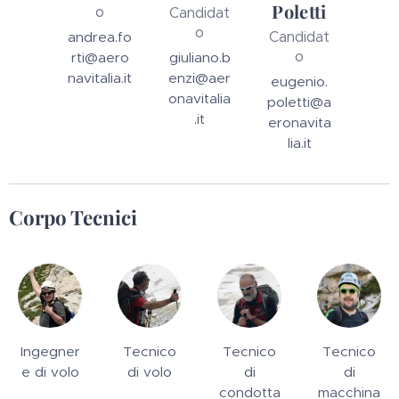
Poletti
o
Candidat
o
Candidat
andrea.fo
o
rti@aero
giuliano.b
navitalia.it
enzi@aer
eugenio.
onavitalia
poletti@a
.it
eronavita
lia.it
Corpo Tecnici
Ingegner
Tecnico
Tecnico
Tecnico
e di volo
di volo
di
di
condotta
macchina