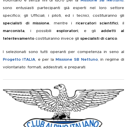
volontario e senza fini di lucro per la
Missione SB Nettuno
,
sono entusiasti partecipanti già esperti nel loro settore
specifico; gli Ufficiali, i piloti, ed i tecnici, costituiranno gli
specialisti di missione
, mentre i
ricercatori scientifici
, il
marconista
, i possibili
esploratori
, e gli
addetti al
telerilevamento
costituiranno invece gli
specialisti di carico
.
I selezionati sono tutti operanti per competenza in seno al
Progetto ITALIA
, e per la
Missione SB Nettuno
, in regime di
volontariato: formati, addestrati, e preparati.