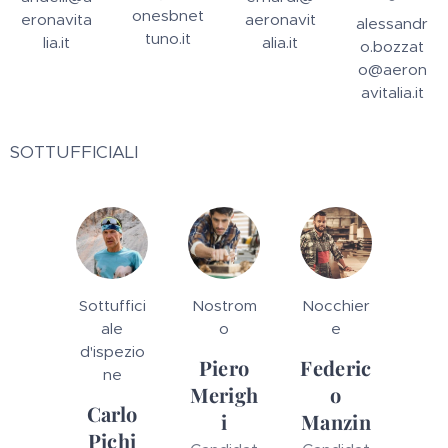
onesbnet
eronavita
aeronavit
alessandr
tuno.it
lia.it
alia.it
o.bozzat
o@aeron
avitalia.it
SOTTUFFICIALI
Sottuffici
Nostrom
Nocchier
ale
o
e
d'ispezio
Piero
Federic
ne
Merigh
o
Carlo
i
Manzin
Pichi